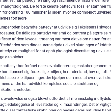
nært set har pattedyr en lang og fascinerende historie, der fører 
e mangfoldighed. De første kendte pattedyrs fossiler stammer fr
n for omkring 180 millioner år siden, hvor de oprindeligt udvikled
ilernes forfædre.
uraperioden begyndte pattedyr at udvikle sig i eksistens i skygg
nosaurer. De tidligste pattedyr var små og omtrent på størrelse 
 fleste af dem levede i træer og var mest aktive om natten for a
 Efterhånden som dinosaurerne døde ud ved slutningen af kridtti
ttedyr en mulighed for at opnå økologisk diversitet og udvikle s
ige øko-nicher.
 pattedyr har forfinet deres evolutionære egenskaber gennem mi
e har tilpasset sig forskellige miljøer, herunder land, hav og luft.
klet specielle tilpasninger, der hjælper dem med at overleve i ek
, mens andre har udviklet komplekse sociale strukturer og
ikationsmetoder.
s overlevelse er også blevet udfordret af menneskelig indflydels
agt, ødelæggelse af levesteder og klimaændringer. Det er vigtigt
tte disse fantastiske skabninger og bevare deres naturlige habit