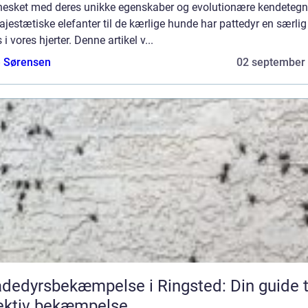
esket med deres unikke egenskaber og evolutionære kendetegn
jestætiske elefanter til de kærlige hunde har pattedyr en særlig
 i vores hjerter. Denne artikel v...
e Sørensen
02 september
dedyrsbekæmpelse i Ringsted: Din guide t
ektiv bekæmpelse