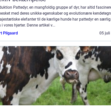
duktion Pattedyr, en mangfoldig gruppe af dyr, har altid fasciner
esket med deres unikke egenskaber og evolutionære kendetegn
jestætiske elefanter til de kærlige hunde har pattedyr en særlig
 i vores hjerter. Denne artikel v...
t Pilgaard
05 jul