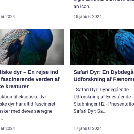
an icon...
uar 2024
18 januar 2024
iske dyr – En rejse ind
Safari Dyr: En Dybdeg
 fascinerende verden af
Udforskning af Fænom
e kreaturer
- Safari Dyr: Dybdegående
uktion til eksotiske dyr
Udforskning af Enestående
ske dyr har altid fascineret
Skabninger H2 - Præsentation af
sker med deres særegne
Safari Dyr: Sa...
..
uar 2024
17 januar 2024