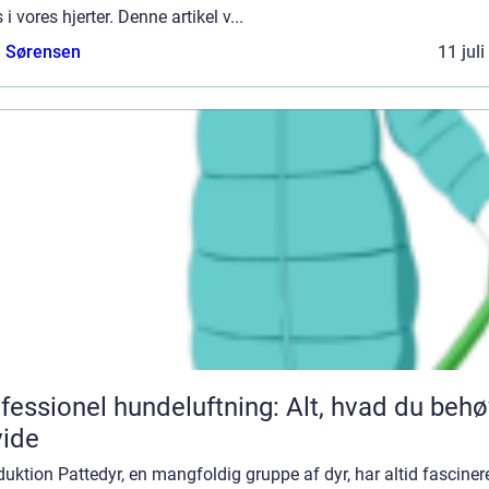
 i vores hjerter. Denne artikel v...
e Sørensen
11 jul
fessionel hundeluftning: Alt, hvad du behø
vide
duktion Pattedyr, en mangfoldig gruppe af dyr, har altid fasciner