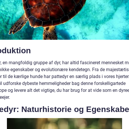
oduktion
r, en mangfoldig gruppe af dyr, har altid fascineret mennesket 
nikke egenskaber og evolutionære kendetegn. Fra de majestæti
r til de kærlige hunde har pattedyr en særlig plads i vores hjerte
 vil udforske dybeste hemmeligheder bag denne forskelligartede
pe og levere alt det vigtige, du har brug for at vide som en dyre
eejer.
edyr: Naturhistorie og Egenskabe