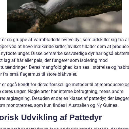
 er en gruppe af varmblodede hvirveldyr, som adskiller sig fra a
per ved at have malkende kirtler, hvilket tillader dem at produc
es nyfødte unger. Disse bemærkelsesværdige dyr har også ekstern
kt lag af hår eller pels, der fungerer som isolering mod
turændringer. Deres mangfoldighed kan ses i størrelse og habita
 fra små flagermus til store blåhvaler.
 er også kendt for deres forskellige metoder til at reproducere o
e deres unger. Nogle arter har interne befrugtning, mens andre
erer æglægning. Desuden er der en klasse af pattedyr, der lægge
om monotremes, som kun findes i Australien og Ny Guinea.
orisk Udvikling af Pattedyr