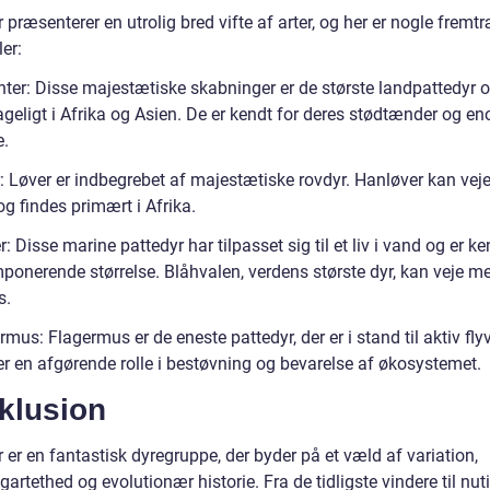
 præsenterer en utrolig bred vifte af arter, og her er nogle frem
er:
nter: Disse majestætiske skabninger er de største landpattedyr o
geligt i Afrika og Asien. De er kendt for deres stødtænder og e
e.
: Løver er indbegrebet af majestætiske rovdyr. Hanløver kan veje 
g findes primært i Afrika.
r: Disse marine pattedyr har tilpasset sig til et liv i vand og er ke
mponerende størrelse. Blåhvalen, verdens største dyr, kan veje m
s.
rmus: Flagermus er de eneste pattedyr, der er i stand til aktiv fly
er en afgørende rolle i bestøvning og bevarelse af økosystemet.
klusion
 er en fantastisk dyregruppe, der byder på et væld af variation,
igartethed og evolutionær historie. Fra de tidligste vindere til nut