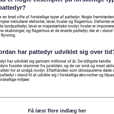
pattedyr?
r en bred vifte af forskellige typer af pattedyr. Nogle fremtræde
pler inkluderer elefanter, løver, hvaler og flagermus. Elefanter e
te landpattedyr, løver er majestætiske rovdyr, hvaler er imponer
e skabninger, og flagermus er de eneste pattedyr, der er i stand t
 flyvning.
rdan har pattedyr udviklet sig over tid
dyr har udviklet sig gennem millioner af år. De tidligste kendte
edyrs fossiler stammer fra juratiden, og de var små og mest akti
atten for at undgå rovdyr. Efterhånden som dinosaurerne døde 
pattedyr i stand til at udvikle sig i forskellige øko-nicher og tilpa
orskellige miljøer.
Få læst flere indlæg her