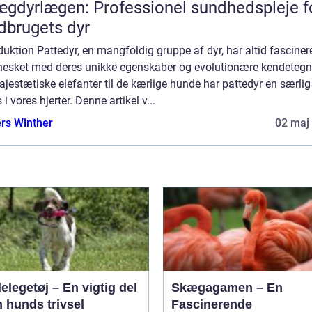
gdyrlægen: Professionel sundhedspleje f
dbrugets dyr
duktion Pattedyr, en mangfoldig gruppe af dyr, har altid fasciner
esket med deres unikke egenskaber og evolutionære kendetegn
jestætiske elefanter til de kærlige hunde har pattedyr en særlig
 i vores hjerter. Denne artikel v...
rs Winther
02 maj
legetøj – En vigtig del
Skægagamen – En
n hunds trivsel
Fascinerende