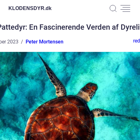
KLODENSDYR.
dk
Pattedyr: En Fascinerende Verden af Dyreli
red
ber 2023
Peter Mortensen