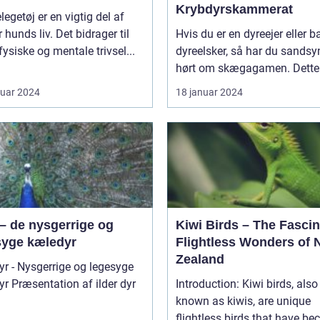
Krybdyrskammerat
egetøj er en vigtig del af
 hunds liv. Det bidrager til
Hvis du er en dyreejer eller b
fysiske og mentale trivsel...
dyreelsker, så har du sandsy
hørt om skægagamen. Dette f
ruar 2024
18 januar 2024
 – de nysgerrige og
Kiwi Birds – The Fascin
syge kæledyr
Flightless Wonders of
Zealand
dyr - Nysgerrige og legesyge
ilder dyr
Introduction: Kiwi birds, also
known as kiwis, are unique
flightless birds that have b