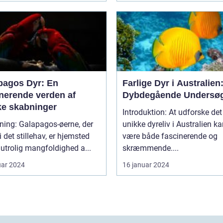
pagos Dyr: En
Farlige Dyr i Australien
inerende verden af
Dybdegående Undersøg
ke skabninger
Introduktion: At udforske det
agos-øerne, der
unikke dyreliv i Australien k
 i det stillehav, er hjemsted
være både fascinerende og
 utrolig mangfoldighed a...
skræmmende....
uar 2024
16 januar 2024