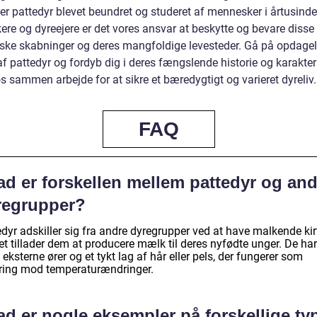
er pattedyr blevet beundret og studeret af mennesker i årtusind
ere og dyreejere er det vores ansvar at beskytte og bevare disse
iske skabninger og deres mangfoldige levesteder. Gå på opdagel
f pattedyr og fordyb dig i deres fængslende historie og karakteri
s sammen arbejde for at sikre et bæredygtigt og varieret dyreliv.
FAQ
ad er forskellen mellem pattedyr og and
regrupper?
dyr adskiller sig fra andre dyregrupper ved at have malkende kirt
et tillader dem at producere mælk til deres nyfødte unger. De har
eksterne ører og et tykt lag af hår eller pels, der fungerer som
ering mod temperaturændringer.
d er nogle eksempler på forskellige ty