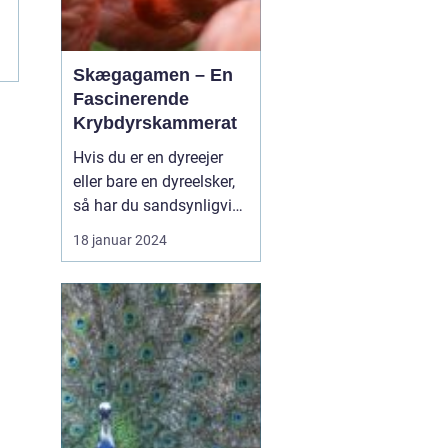
Skægagamen – En
Fascinerende
Krybdyrskammerat
Hvis du er en dyreejer
eller bare en dyreelsker,
så har du sandsynligvis
hørt om skægagamen.
18 januar 2024
Dette fascinerende
krybdyr er blevet utroligt
populært som kæledyr
på grund af sin unikke
personlighed og dens
imponerende udseende. I
denne artikel vil vi d...