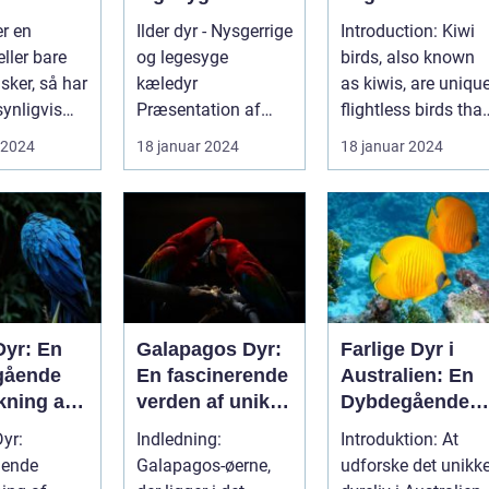
yrskamme
kæledyr
Wonders of Ne
er en
Ilder dyr - Nysgerrige
Introduction: Kiwi
Zealand
eller bare
og legesyge
birds, also known
sker, så har
kæledyr
as kiwis, are uniqu
ynligvis
Præsentation af
flightless birds that
ilder dyr ...
have become an
 2024
18 januar 2024
18 januar 2024
men. Dette
icon...
Dyr: En
Galapagos Dyr:
Farlige Dyr i
gående
En fascinerende
Australien: En
kning af
verden af unikke
Dybdegående
enet
skabninger
Undersøgelse
Dyr:
Indledning:
Introduktion: At
ende
Galapagos-øerne,
udforske det unikk