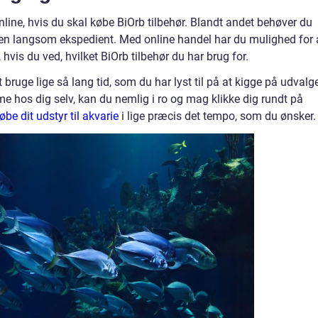
line, hvis du skal købe BiOrb tilbehør. Blandt andet behøver du
på en langsom ekspedient. Med online handel har du mulighed for 
 hvis du ved, hvilket BiOrb tilbehør du har brug for.
ruge lige så lang tid, som du har lyst til på at kigge på udvalg
me hos dig selv, kan du nemlig i ro og mag klikke dig rundt på
øbe dit udstyr til akvarie
i lige præcis det tempo, som du ønsker