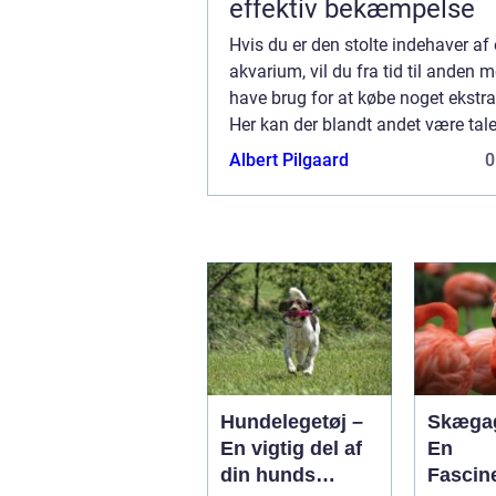
effektiv bekæmpelse
Hvis du er den stolte indehaver af 
akvarium, vil du fra tid til anden 
have brug for at købe noget ekstra
Her kan der blandt andet være tal
tilbehør fra BiOrb. I denne artikel 
Albert Pilgaard
0
blive klogere på, hvordan du nemt 
Hundelegetøj –
Skæga
En vigtig del af
En
din hunds
Fascin