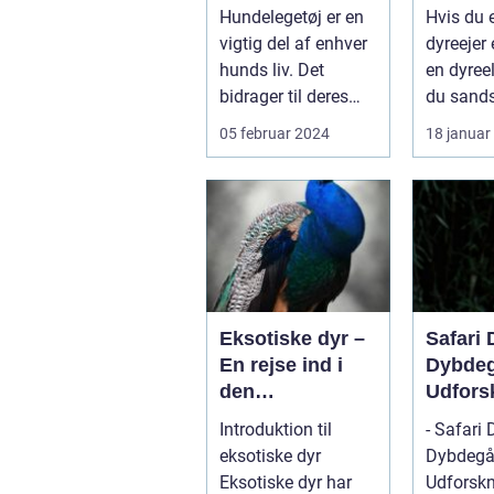
trivsel
Krybd
Hundelegetøj er en
Hvis du 
rat
vigtig del af enhver
dyreejer 
hunds liv. Det
en dyreel
bidrager til deres
du sands
fysiske og mentale
hørt om
05 februar 2024
18 januar
trivsel...
skægaga
f...
Eksotiske dyr –
Safari 
En rejse ind i
Dybde
den
Udfors
fascinerende
Fænom
Introduktion til
- Safari 
verden af unikke
eksotiske dyr
Dybdegå
kreaturer
Eksotiske dyr har
Udforskn