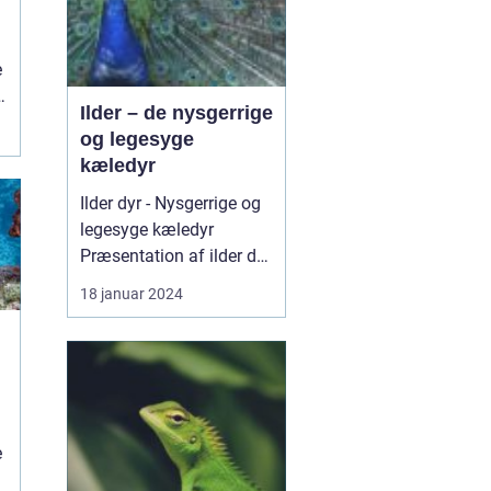
w
e
Ilder – de nysgerrige
og legesyge
kæledyr
Ilder dyr - Nysgerrige og
legesyge kæledyr
Præsentation af ilder dyr
Ilder dyr, også k...
18 januar 2024
e