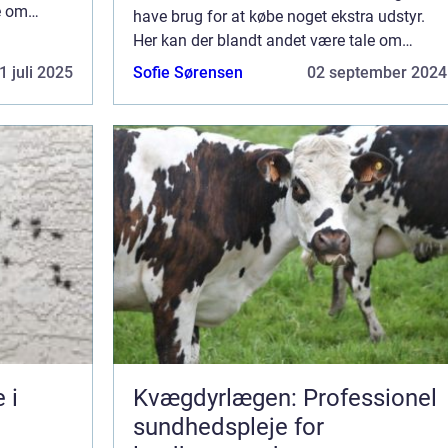
e om
have brug for at købe noget ekstra udstyr.
kan du
Her kan der blandt andet være tale om
og hurt...
tilbehør fra BiOrb. I denne artikel kan du
1 juli 2025
Sofie Sørensen
02 september 2024
blive klogere på, hvordan du nemt og hurt...
 i
Kvægdyrlægen: Professionel
sundhedspleje for