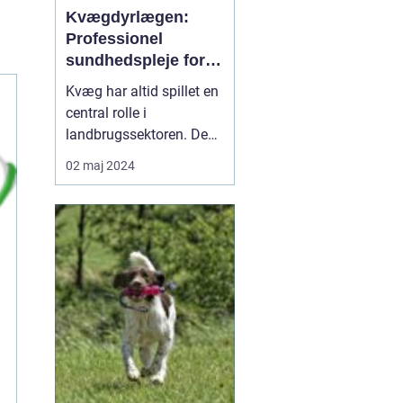
Kvægdyrlægen:
Professionel
sundhedspleje for
landbrugets dyr
Kvæg har altid spillet en
central rolle i
landbrugssektoren. De
bidrager med mælk, kød
02 maj 2024
og er en afgørende del af
økosystemet på mange
gårde. Men
storproduktion og
højtydende malkekvæg
stiller store krav til
sundhed og velfærd for
disse dyr. Det er he...