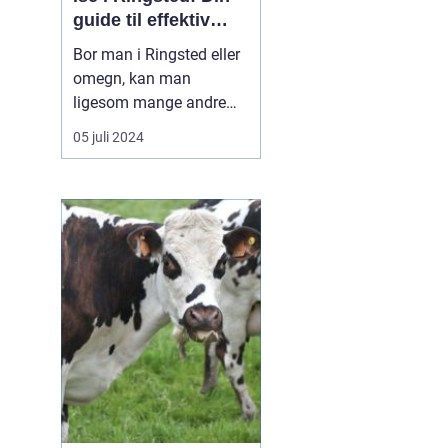
guide til effektiv
bekæmpelse
Bor man i Ringsted eller
omegn, kan man
ligesom mange andre
steder i Danmark opleve
05 juli 2024
problemer med
skadedyr. Vores hjem,
n
virksomheder og
landbrugsområder kan
alle blive invaderet af
uønskede gæster, der
kan forårsage skade på
u
ejendom, sprede
sygdomme ...