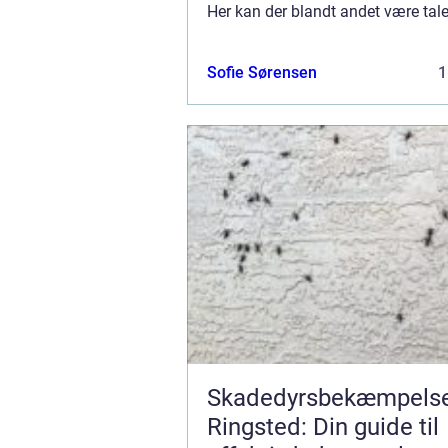
Her kan der blandt andet være tal
tilbehør fra BiOrb. I denne artikel 
blive klogere på, hvordan du nemt 
Sofie Sørensen
1
Skadedyrsbekæmpelse
Ringsted: Din guide til