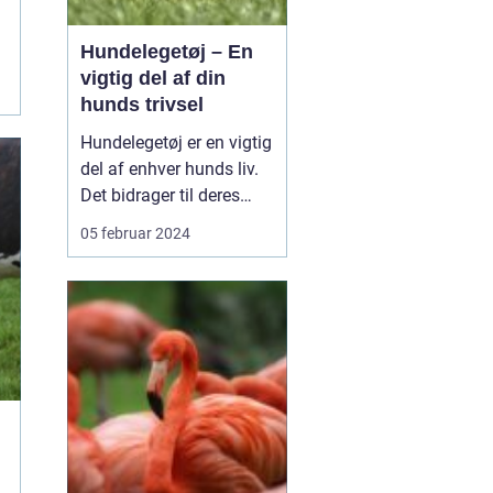
Hundelegetøj – En
vigtig del af din
hunds trivsel
Hundelegetøj er en vigtig
del af enhver hunds liv.
Det bidrager til deres
fysiske og mentale
05 februar 2024
trivsel og er en fornøjelse
både for dem og deres
ejere. På markedet
findes der et stort udvalg
af hundelegetøj, der er
designet til at
imødekomme
forskellig...