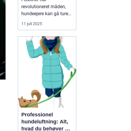
revolutioneret måden,
hundeejere kan gå ture
med deres firbenede
11 juli 2025
venner på.
Flexliner hund
er blevet et populært
valg for mange, der
ønsker ...
Professionel
hundeluftning: Alt,
hvad du behøver at