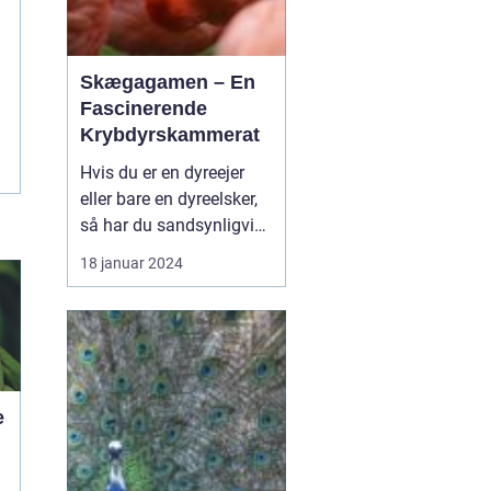
Skægagamen – En
Fascinerende
Krybdyrskammerat
Hvis du er en dyreejer
eller bare en dyreelsker,
så har du sandsynligvis
hørt om skægagamen.
18 januar 2024
Dette fascinerende
krybdyr er blevet utroligt
populært som kæledyr
på grund af sin unikke
personlighed og dens
imponerende udseende. I
e
denne artikel vil vi d...