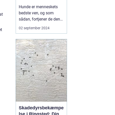
vide
Hunde er menneskets
bedste ven, og som
at
sådan, fortjener de den
bedste pleje og
02 september 2024
et
opmærksomhed, vi kan
give dem. En af de
.
vigtigste aspekter af
hundehold er
regelmæssig motion,
noget som en
professionel hundelufter
kan tilbyde. I en he...
Skadedyrsbekæmpe
lse i Ringsted: Din