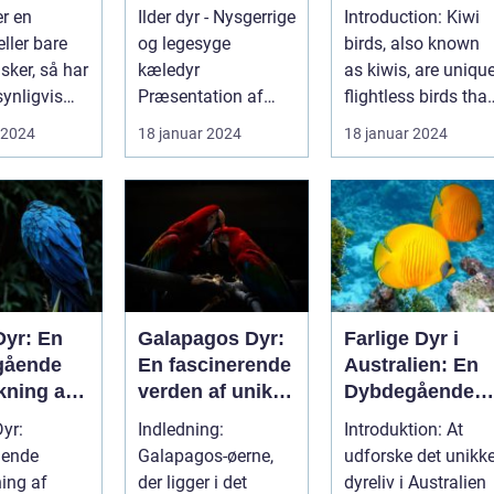
yrskamme
kæledyr
Wonders of Ne
er en
Ilder dyr - Nysgerrige
Introduction: Kiwi
Zealand
eller bare
og legesyge
birds, also known
sker, så har
kæledyr
as kiwis, are uniqu
ynligvis
Præsentation af
flightless birds that
ilder dyr ...
have become an
 2024
18 januar 2024
18 januar 2024
men. Dette
icon...
Dyr: En
Galapagos Dyr:
Farlige Dyr i
gående
En fascinerende
Australien: En
kning af
verden af unikke
Dybdegående
enet
skabninger
Undersøgelse
Dyr:
Indledning:
Introduktion: At
ende
Galapagos-øerne,
udforske det unikk
ing af
der ligger i det
dyreliv i Australien