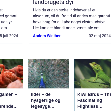
landbrugets dyr
et
Hvis du er den stolte indehaver af et
med garanti
akvarium, vil du fra tid til anden med garanti
 udstyr.
have brug for at købe noget ekstra udstyr.
e om
Her kan der blandt andet være tale om
kan du
tilbehør fra BiOrb. I denne artikel kan du
5 juli 2024
Anders Winther
02 maj 2024
og hurt...
blive klogere på, hvordan du nemt og hurt...
gamen –
Ilder – de
Kiwi Birds – Th
nysgerrige og
Fascinating
erende
legesyge
Flightless