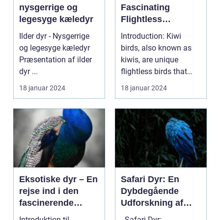
nysgerrige og
Fascinating
legesyge kæledyr
Flightless
Wonders of New
Ilder dyr - Nysgerrige
Introduction: Kiwi
Zealand
og legesyge kæledyr
birds, also known as
Præsentation af ilder
kiwis, are unique
dyr ...
flightless birds that
have become an icon...
18 januar 2024
18 januar 2024
Eksotiske dyr – En
Safari Dyr: En
rejse ind i den
Dybdegående
fascinerende
Udforskning af
verden af unikke
Fænomenet
Introduktion til
- Safari Dyr: