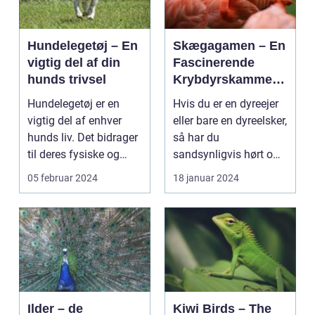
Hundelegetøj – En
Skægagamen – En
vigtig del af din
Fascinerende
hunds trivsel
Krybdyrskammera
t
Hundelegetøj er en
Hvis du er en dyreejer
vigtig del af enhver
eller bare en dyreelsker,
hunds liv. Det bidrager
så har du
til deres fysiske og
sandsynligvis hørt om
mentale trivsel...
skægagamen. Dette
05 februar 2024
18 januar 2024
f...
Ilder – de
Kiwi Birds – The