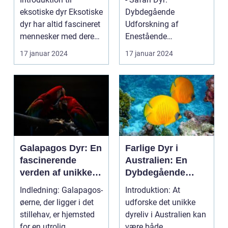
kreaturer
eksotiske dyr Eksotiske
Dybdegående
dyr har altid fascineret
Udforskning af
mennesker med deres
Enestående
særegne udsee...
Skabninger H2 -
17 januar 2024
17 januar 2024
Præsentation af Safari
Dyr: Sa...
Galapagos Dyr: En
Farlige Dyr i
fascinerende
Australien: En
verden af unikke
Dybdegående
skabninger
Undersøgelse
Indledning: Galapagos-
Introduktion: At
øerne, der ligger i det
udforske det unikke
stillehav, er hjemsted
dyreliv i Australien kan
for en utrolig
være både