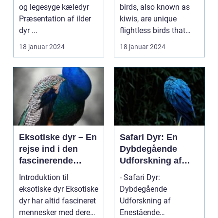
Zealand
og legesyge kæledyr
birds, also known as
Præsentation af ilder
kiwis, are unique
dyr ...
flightless birds that
have become an icon...
18 januar 2024
18 januar 2024
Eksotiske dyr – En
Safari Dyr: En
rejse ind i den
Dybdegående
fascinerende
Udforskning af
verden af unikke
Fænomenet
Introduktion til
- Safari Dyr:
kreaturer
eksotiske dyr Eksotiske
Dybdegående
dyr har altid fascineret
Udforskning af
mennesker med deres
Enestående