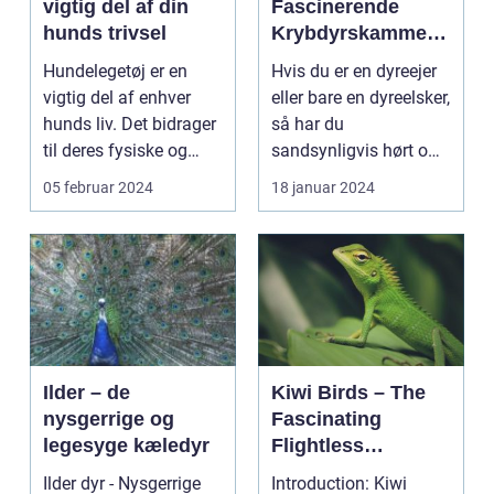
vigtig del af din
Fascinerende
hunds trivsel
Krybdyrskammera
t
Hundelegetøj er en
Hvis du er en dyreejer
vigtig del af enhver
eller bare en dyreelsker,
hunds liv. Det bidrager
så har du
til deres fysiske og
sandsynligvis hørt om
mentale trivsel...
skægagamen. Dette
05 februar 2024
18 januar 2024
f...
Ilder – de
Kiwi Birds – The
nysgerrige og
Fascinating
legesyge kæledyr
Flightless
Wonders of New
Ilder dyr - Nysgerrige
Introduction: Kiwi