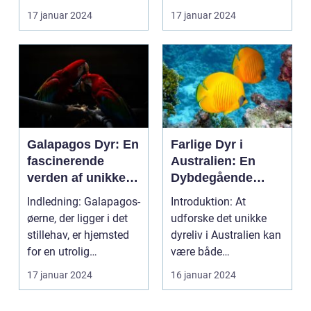
særegne udsee...
Skabninger H2 -
17 januar 2024
17 januar 2024
Præsentation af Safari
Dyr: Sa...
Galapagos Dyr: En
Farlige Dyr i
fascinerende
Australien: En
verden af unikke
Dybdegående
skabninger
Undersøgelse
Indledning: Galapagos-
Introduktion: At
øerne, der ligger i det
udforske det unikke
stillehav, er hjemsted
dyreliv i Australien kan
for en utrolig
være både
mangfoldighed a...
fascinerende og
17 januar 2024
16 januar 2024
skræmmende....