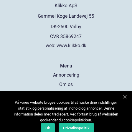
web:
www.klikko.dk
Menu
Annoncering
Om os
Cookies
På vores website bruges cookies til at huske dine indstillinger,
Kontakt os
statistik og personalisering af indhold og annoncer. Denne
Sitemap
information deles med tredjepart. Ved fortsat brug af websiden
godkender du cookiepolitikken.
Ok
Privatlivspolitik