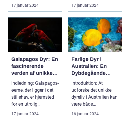
særegne udsee...
Skabninger H2 -
17 januar 2024
17 januar 2024
Præsentation af Safari
Dyr: Sa...
Galapagos Dyr: En
Farlige Dyr i
fascinerende
Australien: En
verden af unikke
Dybdegående
skabninger
Undersøgelse
Indledning: Galapagos-
Introduktion: At
øerne, der ligger i det
udforske det unikke
stillehav, er hjemsted
dyreliv i Australien kan
for en utrolig
være både
mangfoldighed a...
fascinerende og
17 januar 2024
16 januar 2024
skræmmende....