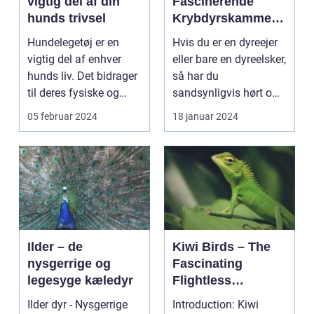
vigtig del af din
Fascinerende
hunds trivsel
Krybdyrskammera
t
Hundelegetøj er en
Hvis du er en dyreejer
vigtig del af enhver
eller bare en dyreelsker,
hunds liv. Det bidrager
så har du
til deres fysiske og
sandsynligvis hørt om
mentale trivsel...
skægagamen. Dette
05 februar 2024
18 januar 2024
f...
Ilder – de
Kiwi Birds – The
nysgerrige og
Fascinating
legesyge kæledyr
Flightless
Wonders of New
Ilder dyr - Nysgerrige
Introduction: Kiwi