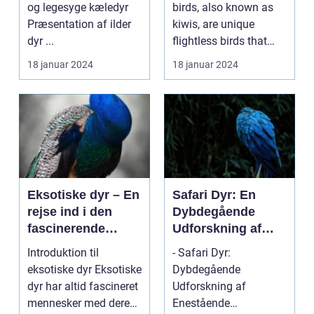
Zealand
og legesyge kæledyr
birds, also known as
Præsentation af ilder
kiwis, are unique
dyr ...
flightless birds that
have become an icon...
18 januar 2024
18 januar 2024
Eksotiske dyr – En
Safari Dyr: En
rejse ind i den
Dybdegående
fascinerende
Udforskning af
verden af unikke
Fænomenet
Introduktion til
- Safari Dyr:
kreaturer
eksotiske dyr Eksotiske
Dybdegående
dyr har altid fascineret
Udforskning af
mennesker med deres
Enestående