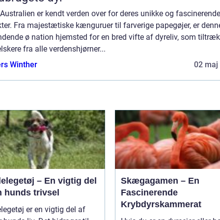
 Australien er kendt verden over for deres unikke og fascinerend
ter. Fra majestætiske kænguruer til farverige papegøjer, er denn
ende ø nation hjemsted for en bred vifte af dyreliv, som tiltræk
lskere fra alle verdenshjørner...
rs Winther
02 maj
legetøj – En vigtig del
Skægagamen – En
n hunds trivsel
Fascinerende
Krybdyrskammerat
egetøj er en vigtig del af