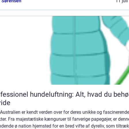
e Sørensen
11 jul
fessionel hundeluftning: Alt, hvad du behø
vide
 Australien er kendt verden over for deres unikke og fascinerend
ter. Fra majestætiske kænguruer til farverige papegøjer, er denn
ende ø nation hjemsted for en bred vifte af dyreliv, som tiltræk