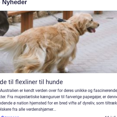
e Nyheder
de til flexliner til hunde
 Australien er kendt verden over for deres unikke og fascinerend
ter. Fra majestætiske kænguruer til farverige papegøjer, er denn
ende ø nation hjemsted for en bred vifte af dyreliv, som tiltræk
lskere fra alle verdenshjørner...