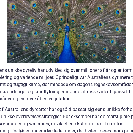
ens unikke dyreliv har udviklet sig over millioner af år og er form
lering og variende miljøer. Oprindeligt var Australiens dyr mere t
varmt og fugtigt klima, der mindede om dagens regnskovsområde
maændringer og landflytning er mange af disse arter tilpasset ti
mråder og en mere åben vegetation.
f Australiens dyrearter har også tilpasset sig øens unikke forho
 unikke overlevelsesstrategier. For eksempel har de marsupiale p
ænguruer og wallabies, udviklet en ekstraordinær form for
ning. De føder underudviklede unger, der hviler i deres mors pun