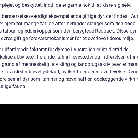
r plejet og beskyttet, indtil de er gamle nok til at klare sig selv.
 bemærkelsesværdigt eksempel er de giftige dyr, der findes i Aus
er hjem for mange farlige arter, herunder slanger som den dødel
s taipan og edderkopper som den berygtede Redback. Disse dyr 
 deres giftige forsvarsmekanismer for at overleve i deres miljø.
udfordrende faktorer for dyrene i Australien er imidlertid de
lige aktiviteter, herunder tab af levesteder og indførelsen af in
På grund af menneskelig udvikling og landbrugsaktiviteter er ma
rs levesteder blevet ødelagt, hvilket truer deres overlevelse. Der
førelsen af dyr som kaniner og ræve haft en ødelæggende virkni
urlige fauna.