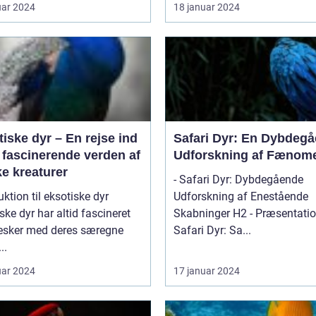
uar 2024
18 januar 2024
iske dyr – En rejse ind
Safari Dyr: En Dybdeg
 fascinerende verden af
Udforskning af Fænom
e kreaturer
- Safari Dyr: Dybdegående
uktion til eksotiske dyr
Udforskning af Enestående
ske dyr har altid fascineret
Skabninger H2 - Præsentation af
sker med deres særegne
Safari Dyr: Sa...
..
uar 2024
17 januar 2024