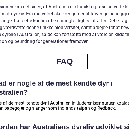
sionen kan det siges, at Australien er et unikt og fascinerende 
om af dyreliv. Fra majestætiske kænguruer til farverige papegøje
slanger har dette kontinent en mangfoldighed af arter. Det er vigt
og værdsætte denne unikke biodiversitet, samt arbejde for at bev
 dyrene i Australien, så de kan fortsætte med at være en kilde til
tion og beundring for generationer fremover.
FAQ
d er nogle af de mest kendte dyr i
stralien?
 af de mest kendte dyr i Australien inkluderer kænguruer, koalae
r, papegøjer og slanger som indlands taipan og Redback.
rdan har Australiens dyreliv udviklet s