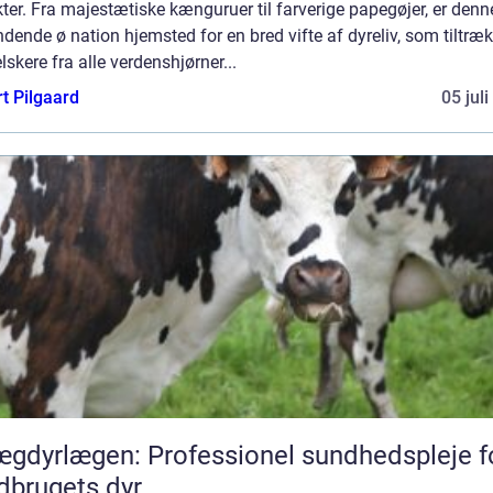
ter. Fra majestætiske kænguruer til farverige papegøjer, er denn
ende ø nation hjemsted for en bred vifte af dyreliv, som tiltræk
lskere fra alle verdenshjørner...
t Pilgaard
05 jul
gdyrlægen: Professionel sundhedspleje f
dbrugets dyr