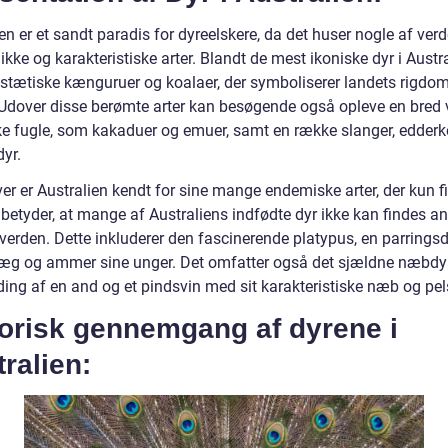
en er et sandt paradis for dyreelskere, da det huser nogle af ver
kke og karakteristiske arter. Blandt de mest ikoniske dyr i Austra
stætiske kænguruer og koalaer, der symboliserer landets rigdom
. Udover disse berømte arter kan besøgende også opleve en bred v
ke fugle, som kakaduer og emuer, samt en række slanger, edder
yr.
er er Australien kendt for sine mange endemiske arter, der kun f
 betyder, at mange af Australiens indfødte dyr ikke kan findes a
 verden. Dette inkluderer den fascinerende platypus, en parringsd
æg og ammer sine unger. Det omfatter også det sjældne næbdyr,
ding af en and og et pindsvin med sit karakteristiske næb og pel
torisk gennemgang af dyrene i
ralien: