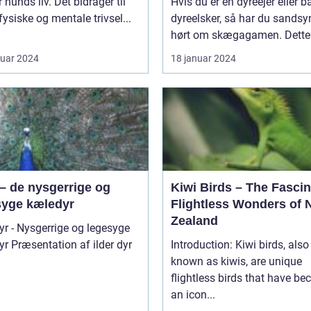
 hunds liv. Det bidrager til
Hvis du er en dyreejer eller b
fysiske og mentale trivsel...
dyreelsker, så har du sandsy
hørt om skægagamen. Dette f
ruar 2024
18 januar 2024
 – de nysgerrige og
Kiwi Birds – The Fascin
syge kæledyr
Flightless Wonders of
Zealand
dyr - Nysgerrige og legesyge
ilder dyr
Introduction: Kiwi birds, also
known as kiwis, are unique
flightless birds that have b
an icon...