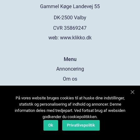
web:
www.klikko.dk
Menu
Annoncering
Om os
Cookies
På vores website bruges cookies til at huske dine indstillinger,
Kontakt os
statistik og personalisering af indhold og annoncer. Denne
Sitemap
information deles med tredjepart. Ved fortsat brug af websiden
godkender du cookiepolitikken.
Ok
Privatlivspolitik